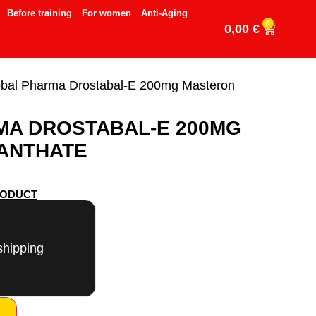
Before training
For women
Anti-Aging
0
0,00
€
obal Pharma Drostabal-E 200mg Masteron
MA DROSTABAL-E 200MG
ANTHATE
RODUCT
shipping