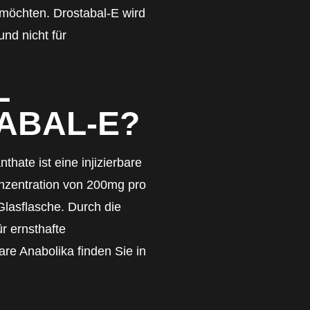
 möchten. Drostabal-E wird
nd nicht für
L
ABAL-E?
ate ist eine injizierbare
nzentration von 200mg pro
-Glasflasche. Durch die
r ernsthafte
re Anabolika finden Sie in