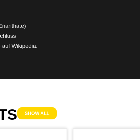
 Enanthate)
schluss
 auf Wikipedia.
TS
SHOW ALL