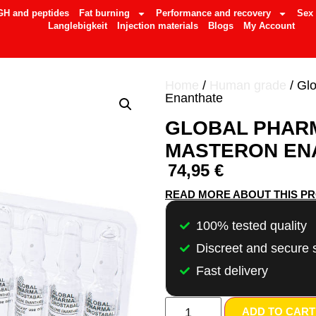
GH and peptides
Fat burning
Performance and recovery
Sex
Langlebigkeit
Injection materials
Blogs
My Account
Home
/
Human grade
/ Gl
Enanthate
GLOBAL PHAR
MASTERON EN
74,95
€
READ MORE ABOUT THIS P
100% tested quality
Discreet and secure 
Fast delivery
ADD TO CART