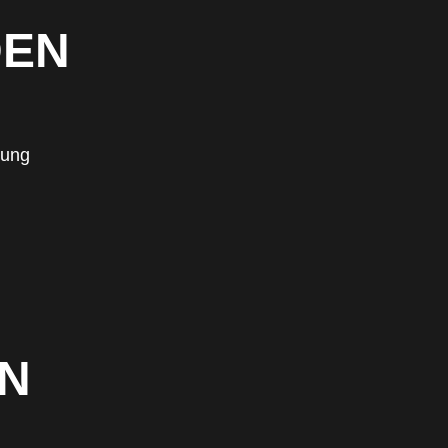
DEN
zung
EN