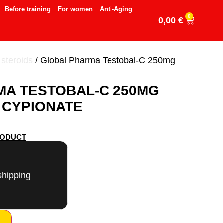
Before training
For women
Anti-Aging
0
0,00
€
 steroids
/ Global Pharma Testobal-C 250mg
A TESTOBAL-C 250MG
 CYPIONATE
RODUCT
shipping