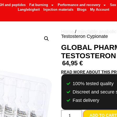
GH and peptides
Fat burning
Performance and recovery
Sex
Langlebigkeit
Injection materials
Blogs
My Account
Home
/
Injectable anabolic
Testosteron Cypionate
GLOBAL PHARM
TESTOSTERON
64,95
€
READ MORE ABOUT THIS P
100% tested quality
Discreet and secure 
Fast delivery
ADD TO CART