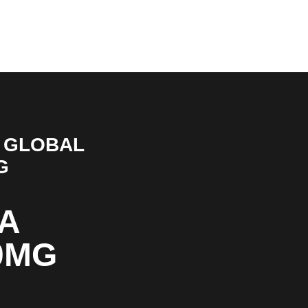
 GLOBAL
G
A
0MG