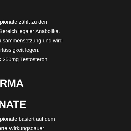
ionate zählt zu den
Bereich legaler Anabolika.
 Zusammensetzung und wird
lässigkeit legen.
-C 250mg Testosteron
ARMA
NATE
ionate basiert auf dem
gerte Wirkungsdauer