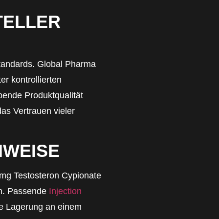
TELLER
standards. Global Pharma
r kontrollierten
bende Produktqualität
das Vertrauen vieler
NWEISE
mg Testosteron Cypionate
en. Passende
Injection
te Lagerung an einem