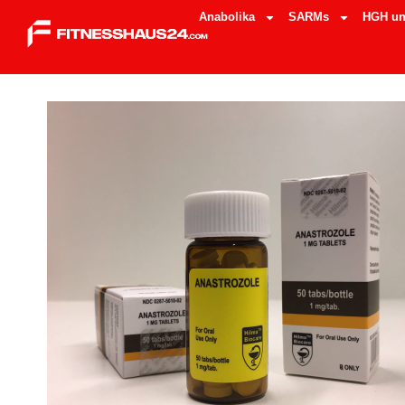
Anabolika
SARMs
HGH un