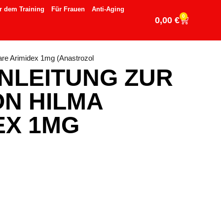
r dem Training
Für Frauen
Anti-Aging
0
0,00
€
are Arimidex 1mg (Anastrozol
ANLEITUNG ZUR
N HILMA
EX 1MG