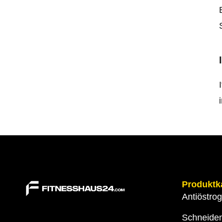
Produktk
Antiöstro
Schneide