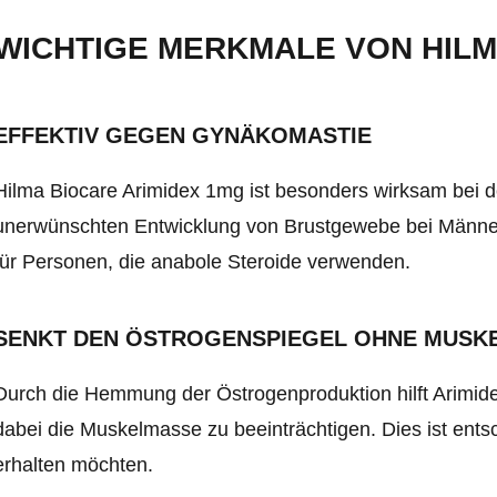
WICHTIGE MERKMALE VON HILM
EFFEKTIV GEGEN GYNÄKOMASTIE
Hilma Biocare Arimidex 1mg ist besonders wirksam bei 
unerwünschten Entwicklung von Brustgewebe bei Männer
für Personen, die anabole Steroide verwenden.
SENKT DEN ÖSTROGENSPIEGEL OHNE MUSK
Durch die Hemmung der Östrogenproduktion hilft Arimid
dabei die Muskelmasse zu beeinträchtigen. Dies ist entsch
erhalten möchten.