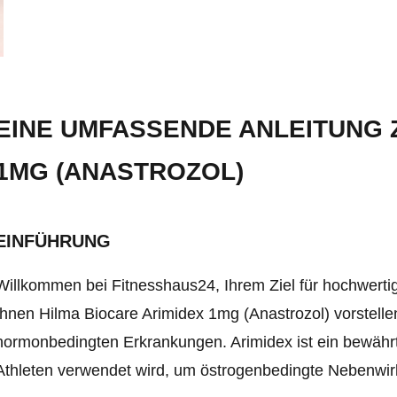
EINE UMFASSENDE ANLEITUNG 
1MG (ANASTROZOL)
EINFÜHRUNG
Willkommen bei Fitnesshaus24, Ihrem Ziel für hochwert
Ihnen Hilma Biocare Arimidex 1mg (Anastrozol) vorstelle
hormonbedingten Erkrankungen. Arimidex ist ein bewähr
Athleten verwendet wird, um östrogenbedingte Nebenwir