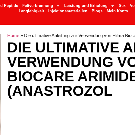
d Peptide
Fettverbrennung
Leistung und Erholung
Sex
Vo
Langlebigkeit
Injektionsmaterialien
Blogs
Mein Konto
Home
»
Die ultimative Anleitung zur Verwendung von Hilma Bioc
DIE ULTIMATIVE 
VERWENDUNG VO
BIOCARE ARIMID
(ANASTROZOL