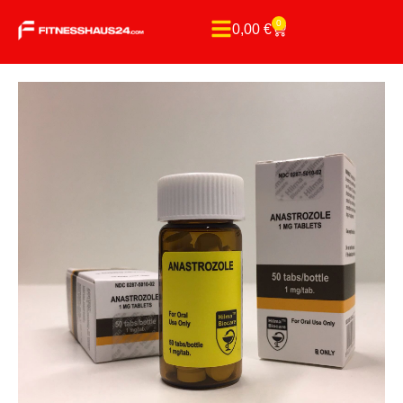
0
0,00
€