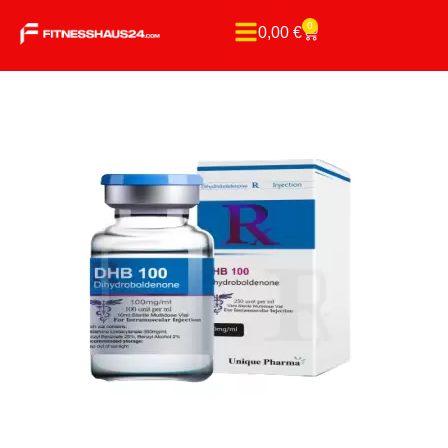
0
0,00
€