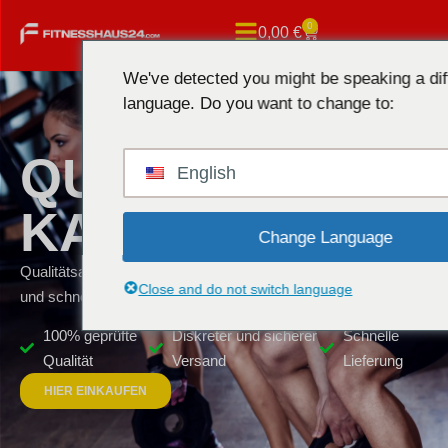
0
0,00
€
We've detected you might be speaking a dif
language. Do you want to change to:
QUALITÄTSANA
English
KAUFEN
Change Language
Qualitätsanabolika für ernsthafte Sportler. Diskrete, sichere
Close and do not switch language
und schnelle Lieferung.
100% geprüfte
Diskreter und sicherer
Schnelle
Qualität
Versand
Lieferung
HIER EINKAUFEN