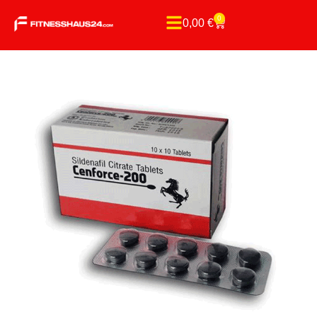
0
0,00
€