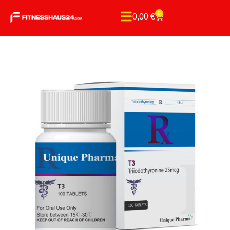
0
0,00
€