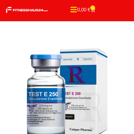
0
0,00
€