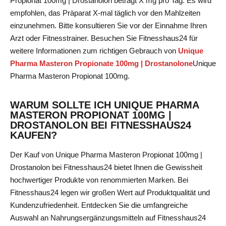
Propionat 100mg | Drostanolon beträgt X mg pro Tag. Es wird
empfohlen, das Präparat X-mal täglich vor den Mahlzeiten
einzunehmen. Bitte konsultieren Sie vor der Einnahme Ihren
Arzt oder Fitnesstrainer. Besuchen Sie Fitnesshaus24 für
weitere Informationen zum richtigen Gebrauch von
Unique
Pharma Masteron Propionate 100mg | Drostanolone
Unique
Pharma Masteron Propionat 100mg
.
WARUM SOLLTE ICH UNIQUE PHARMA
MASTERON PROPIONAT 100MG |
DROSTANOLON BEI FITNESSHAUS24
KAUFEN?
Der Kauf von Unique Pharma Masteron Propionat 100mg |
Drostanolon bei Fitnesshaus24 bietet Ihnen die Gewissheit
hochwertiger Produkte von renommierten Marken. Bei
Fitnesshaus24 legen wir großen Wert auf Produktqualität und
Kundenzufriedenheit. Entdecken Sie die umfangreiche
Auswahl an Nahrungsergänzungsmitteln auf Fitnesshaus24