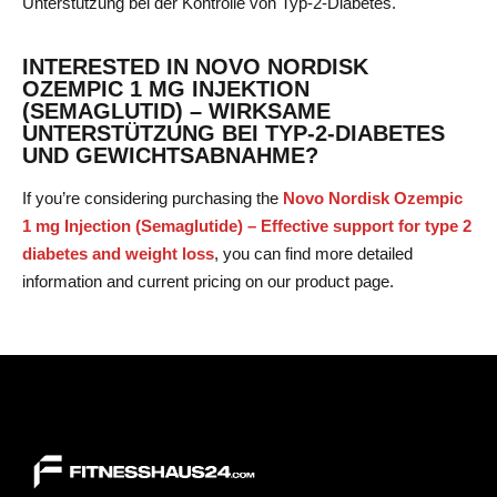
Unterstützung bei der Kontrolle von Typ-2-Diabetes.
INTERESTED IN NOVO NORDISK
OZEMPIC 1 MG INJEKTION
(SEMAGLUTID) – WIRKSAME
UNTERSTÜTZUNG BEI TYP-2-DIABETES
UND GEWICHTSABNAHME?
If you’re considering purchasing the
Novo Nordisk Ozempic
1 mg Injection (Semaglutide) – Effective support for type 2
diabetes and weight loss
, you can find more detailed
information and current pricing on our product page.