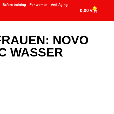
Before training
For women
Anti-Aging
0
0,00
€
 FRAUEN: NOVO
AC WASSER