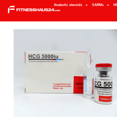
Anabolic steroids
SARMs
H