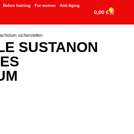
Before training
For women
Anti-Aging
0
0,00
€
achstum sicherstellen
LE SUSTANON
LES
UM