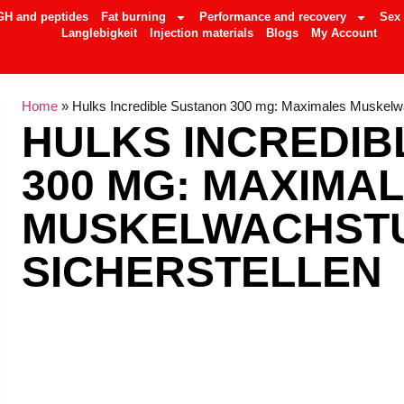
GH and peptides
Fat burning
Performance and recovery
Sex
Langlebigkeit
Injection materials
Blogs
My Account
Home
»
Hulks Incredible Sustanon 300 mg: Maximales Muskelw
HULKS INCREDIB
300 MG: MAXIMA
MUSKELWACHST
SICHERSTELLEN