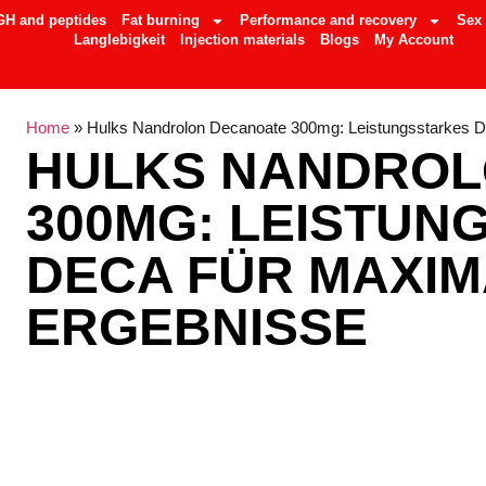
GH and peptides
Fat burning
Performance and recovery
Sex
Langlebigkeit
Injection materials
Blogs
My Account
Home
»
Hulks Nandrolon Decanoate 300mg: Leistungsstarkes D
HULKS NANDROL
300MG: LEISTUN
DECA FÜR MAXI
ERGEBNISSE