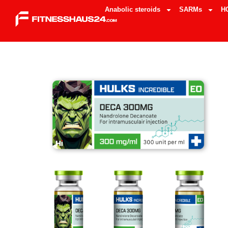
Anabolic steroids
SARMs
H