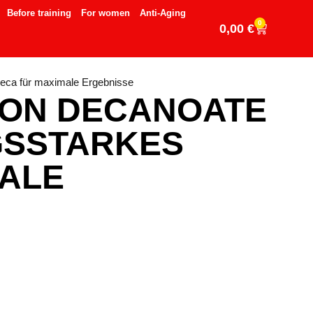
Before training
For women
Anti-Aging
0
0,00
€
eca für maximale Ergebnisse
ON DECANOATE
GSSTARKES
MALE