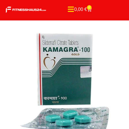
0
0,00
€