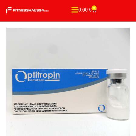
0
0,00
€