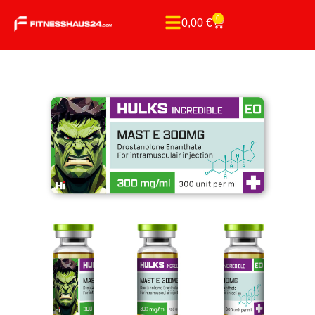
0
0,00
€