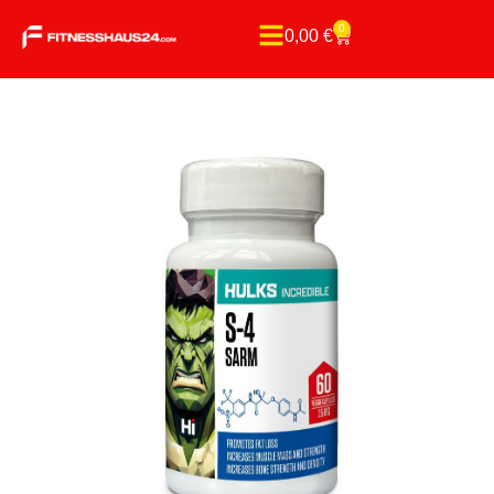
0
0,00
€