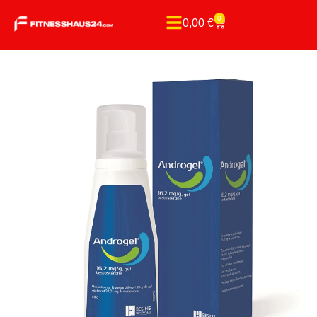
0
0,00
€