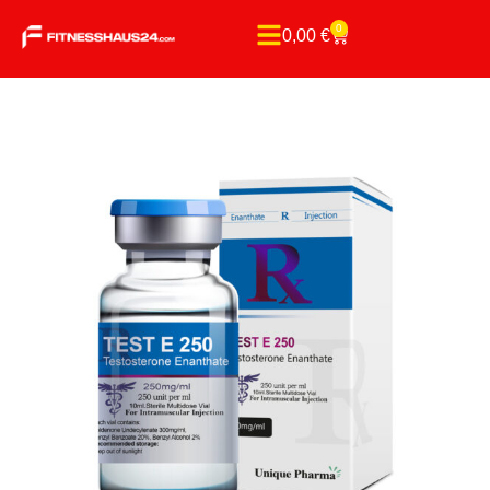
0
0,00
€