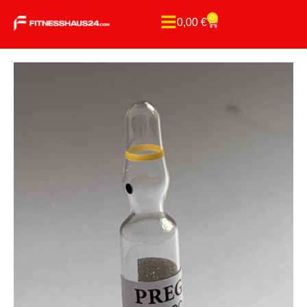
0
0,00
€