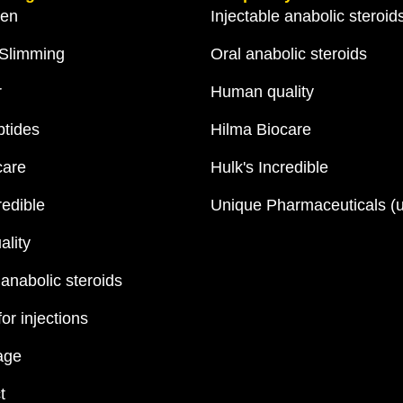
gen
Injectable anabolic steroid
 Slimming
Oral anabolic steroids
r
Human quality
tides
Hilma Biocare
care
Hulk's Incredible
redible
Unique Pharmaceuticals (
lity
 anabolic steroids
for injections
age
t