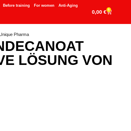
Before training
For women
Anti-Aging
0
0,00
€
 Unique Pharma
NDECANOAT
IVE LÖSUNG VON