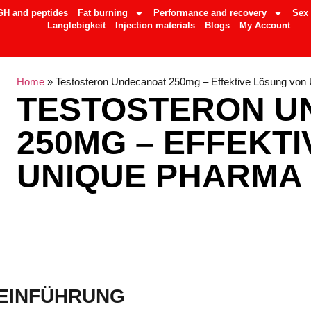
GH and peptides
Fat burning
Performance and recovery
Sex
Langlebigkeit
Injection materials
Blogs
My Account
Home
»
Testosteron Undecanoat 250mg – Effektive Lösung von
TESTOSTERON U
250MG – EFFEKT
UNIQUE PHARMA
EINFÜHRUNG