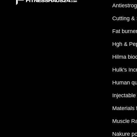
Antiestro
Cutting &
Fat burne
Hgh & Pep
Hilma bio
Hulk's Inc
Human qua
Injectable
Materials 
Muscle R
Nakure pc