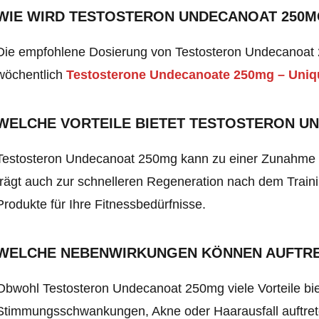
WIE WIRD TESTOSTERON UNDECANOAT 250
Die empfohlene Dosierung von Testosteron Undecanoat 
wöchentlich
Testosterone Undecanoate 250mg – Uni
WELCHE VORTEILE BIETET TESTOSTERON U
Testosteron Undecanoat 250mg kann zu einer Zunahme 
trägt auch zur schnelleren Regeneration nach dem Trainin
Produkte für Ihre Fitnessbedürfnisse.
WELCHE NEBENWIRKUNGEN KÖNNEN AUFTR
Obwohl Testosteron Undecanoat 250mg viele Vorteile b
Stimmungsschwankungen, Akne oder Haarausfall auftrete