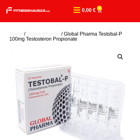
0
0,00
€
Home
/
Global Pharma
/ Global Pharma Testobal-P
100mg Testosteron Propionate