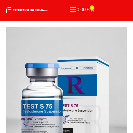
0
0,00
€