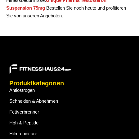
Fitnessbedürfnisse.
Unique Pharma Testosteron
Suspension 75mg
Bestellen Sie noch heute und profitieren
Sie von unseren Angeboten.
Produktkategorien
Antiöstrogen
Schneiden & Abnehmen
Fettverbrenner
Hgh & Peptide
Hilma biocare