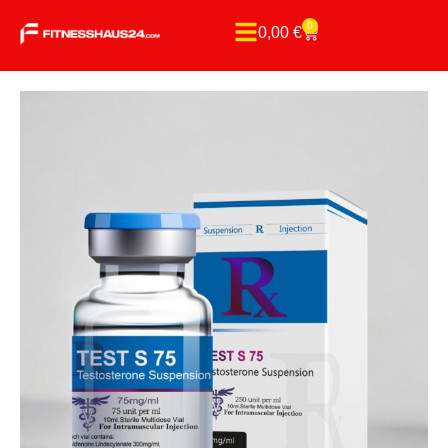
0
0,00
€