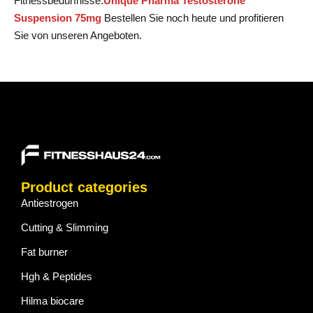
Fitnessbedürfnisse.
Unique Pharma Testosterone
Suspension 75mg
Bestellen Sie noch heute und profitieren
Sie von unseren Angeboten.
Product categories
Antiestrogen
Cutting & Slimming
Fat burner
Hgh & Peptides
Hilma biocare