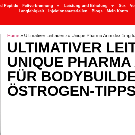
d Peptide
Fettverbrennung
Leistung und Erholung
Sex
Vo
Langlebigkeit
Injektionsmaterialien
Blogs
Mein Konto
Home
»
Ultimativer Leitfaden zu Unique Pharma Arimidex 1mg fü
ULTIMATIVER LEI
UNIQUE PHARMA 
FÜR BODYBUILDER
ÖSTROGEN-TIPP