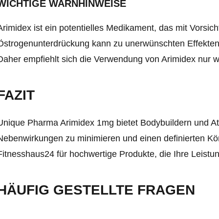
WICHTIGE WARNHINWEISE
Arimidex ist ein potentielles Medikament, das mit Vorsic
Östrogenunterdrückung kann zu unerwünschten Effekten
Daher empfiehlt sich die Verwendung von Arimidex nur wä
FAZIT
Unique Pharma Arimidex 1mg bietet Bodybuildern und Ath
Nebenwirkungen zu minimieren und einen definierten Kör
Fitnesshaus24 für hochwertige Produkte, die Ihre Leistu
HÄUFIG GESTELLTE FRAGEN