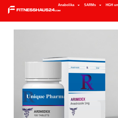
Anabolika
SARMs
HGH un