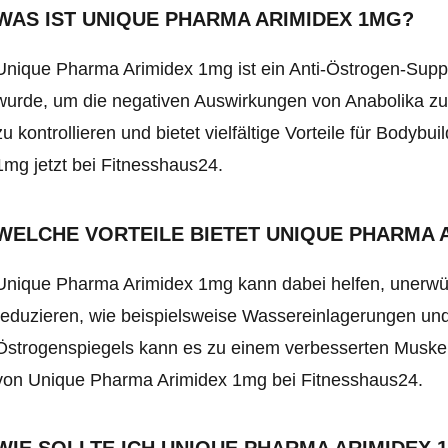
WAS IST UNIQUE PHARMA ARIMIDEX 1MG?
Unique Pharma Arimidex 1mg ist ein Anti-Östrogen-Supple
wurde, um die negativen Auswirkungen von Anabolika zu 
zu kontrollieren und bietet vielfältige Vorteile für Bod
1mg jetzt bei Fitnesshaus24.
WELCHE VORTEILE BIETET UNIQUE PHARMA 
Unique Pharma Arimidex 1mg kann dabei helfen, unerw
reduzieren, wie beispielsweise Wassereinlagerungen un
Östrogenspiegels kann es zu einem verbesserten Muskelde
von Unique Pharma Arimidex 1mg bei Fitnesshaus24.