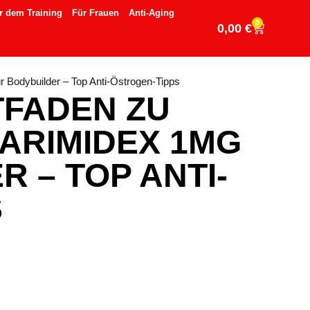
r dem Training
Für Frauen
Anti-Aging
0
0,00
€
r Bodybuilder – Top Anti-Östrogen-Tipps
TFADEN ZU
ARIMIDEX 1MG
 – TOP ANTI-
S