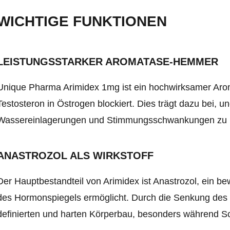
WICHTIGE FUNKTIONEN
LEISTUNGSSTARKER AROMATASE-HEMMER
Unique Pharma Arimidex 1mg ist ein hochwirksamer Ar
Testosteron in Östrogen blockiert. Dies trägt dazu bei
Wassereinlagerungen und Stimmungsschwankungen zu r
ANASTROZOL ALS WIRKSTOFF
Der Hauptbestandteil von Arimidex ist Anastrozol, ein b
des Hormonspiegels ermöglicht. Durch die Senkung des Ö
definierten und harten Körperbau, besonders während 