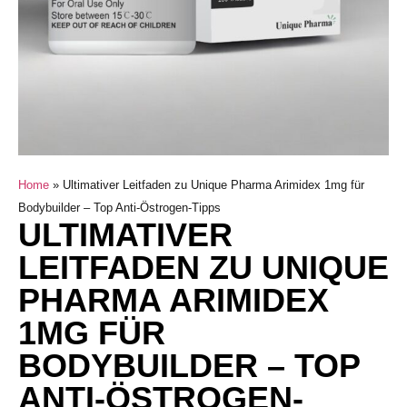
Home
»
Ultimativer Leitfaden zu Unique Pharma Arimidex 1mg für
Bodybuilder – Top Anti-Östrogen-Tipps
ULTIMATIVER
LEITFADEN ZU UNIQUE
PHARMA ARIMIDEX
1MG FÜR
BODYBUILDER – TOP
ANTI-ÖSTROGEN-