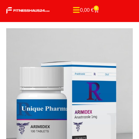
0
0,00
€