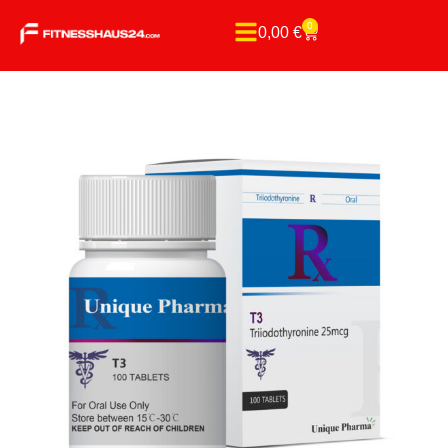
0
0,00
€