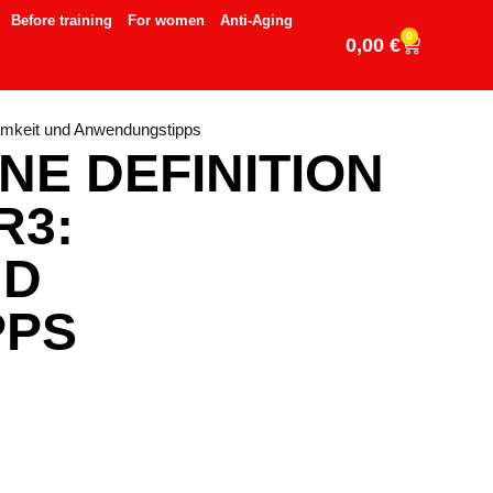
Before training
For women
Anti-Aging
0
0,00
€
samkeit und Anwendungstipps
NE DEFINITION
R3:
ND
PPS