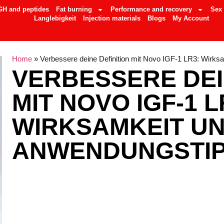
GH and peptides
Fat burning
Performance and recovery
Sex
Langlebigkeit
Injection materials
Blogs
My Account
Home
»
Verbessere deine Definition mit Novo IGF-1 LR3: Wirk
VERBESSERE DEI
MIT NOVO IGF-1 L
WIRKSAMKEIT U
ANWENDUNGSTI