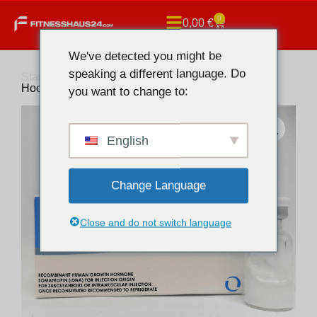
0
0,00
€
We've detected you might be
speaking a different language. Do
Startseite
/
Fatburner
/ Optitropin HGH 120iu |
Hochwertiges Somatropin
you want to change to:
English
Change Language
Close and do not switch language