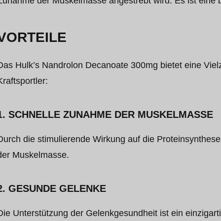
Zunahme der Muskelmasse angestrebt wird. Es ist eine b
VORTEILE
Das Hulk’s Nandrolon Decanoate 300mg bietet eine Vielz
Kraftsportler:
1. SCHNELLE ZUNAHME DER MUSKELMASSE
Durch die stimulierende Wirkung auf die Proteinsynthese
der Muskelmasse.
2. GESUNDE GELENKE
Die Unterstützung der Gelenkgesundheit ist ein einzigarti