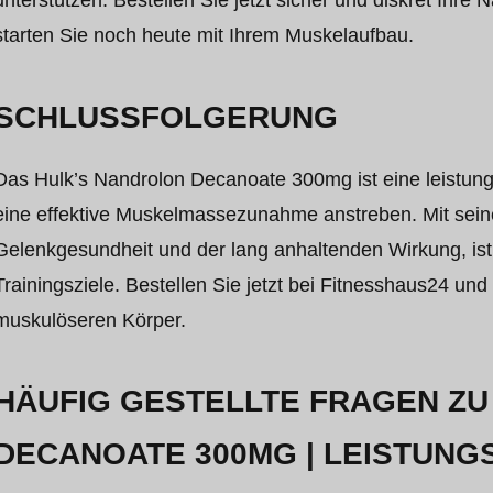
unterstützen. Bestellen Sie jetzt sicher und diskret Ihr
starten Sie noch heute mit Ihrem Muskelaufbau.
SCHLUSSFOLGERUNG
Das Hulk’s Nandrolon Decanoate 300mg ist eine leistungs
eine effektive Muskelmassezunahme anstreben. Mit seinen
Gelenkgesundheit und der lang anhaltenden Wirkung, ist 
Trainingsziele. Bestellen Sie jetzt bei Fitnesshaus24 un
muskulöseren Körper.
HÄUFIG GESTELLTE FRAGEN Z
DECANOATE 300MG | LEISTUNG