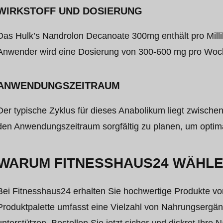
WIRKSTOFF UND DOSIERUNG
Das Hulk’s Nandrolon Decanoate 300mg enthält pro Milli
Anwender wird eine Dosierung von 300-600 mg pro Woch
ANWENDUNGSZEITRAUM
Der typische Zyklus für dieses Anabolikum liegt zwische
den Anwendungszeitraum sorgfältig zu planen, um optima
WARUM FITNESSHAUS24 WÄHL
Bei Fitnesshaus24 erhalten Sie hochwertige Produkte v
Produktpalette umfasst eine Vielzahl von Nahrungsergänz