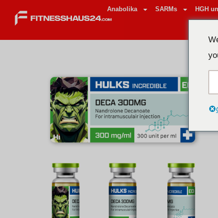
Anabolika
SARMs
HGH un
We
yo