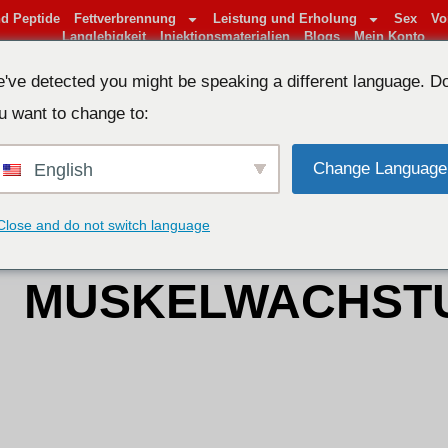
d Peptide
Fettverbrennung
Leistung und Erholung
Sex
Vo
Langlebigkeit
Injektionsmaterialien
Blogs
Mein Konto
've detected you might be speaking a different language. D
u want to change to:
Home
»
Hulk’s Nandrolon Decanoate 300mg: Kraftvolles Anabo
HULK’S NANDRO
Change Language
English
300MG: KRAFTVO
Close and do not switch language
ANABOLIKUM FÜ
MUSKELWACHST