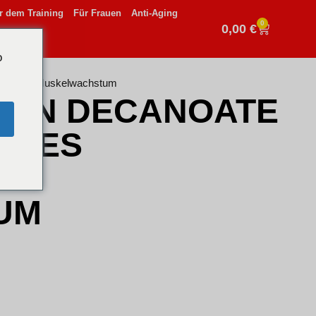
r dem Training
Für Frauen
Anti-Aging
0
0,00
€
o
likum für Muskelwachstum
LON DECANOATE
LLES
R
UM